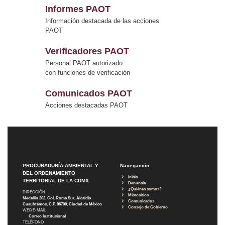
Informes PAOT
Información destacada de las acciones
PAOT
Verificadores PAOT
Personal PAOT autorizado
con funciones de verificación
Comunicados PAOT
Acciones destacadas PAOT
PROCURADURÍA AMBIENTAL Y
Navegación
DEL ORDENAMIENTO
Inicio
TERRITORIAL DE LA CDMX
Denuncia
¿Quiénes somos?
DIRECCIÓN
Micrositios
Medellín 202, Col. Roma Sur, Alcaldía
Comunicados
Cuauhtémoc, C.P. 06700, Ciudad de México
Consejo de Gobierno
WEB E-MAIL
Correo Institucional
TELÉFONO