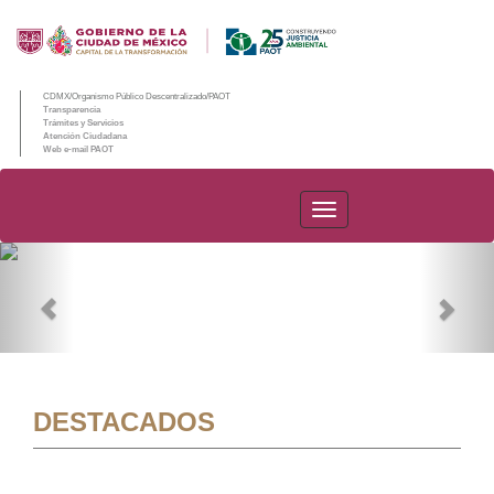
CDMX/Organismo Público Descentralizado/PAOT
Transparencia
Trámites y Servicios
Atención Ciudadana
Web e-mail PAOT
PAOT
Previous
Nex
DESTACADOS