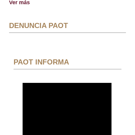
Ver más
DENUNCIA PAOT
PAOT INFORMA