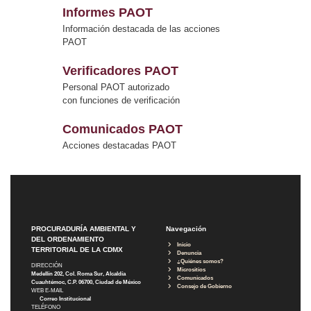
Informes PAOT
Información destacada de las acciones
PAOT
Verificadores PAOT
Personal PAOT autorizado
con funciones de verificación
Comunicados PAOT
Acciones destacadas PAOT
PROCURADURÍA AMBIENTAL Y
Navegación
DEL ORDENAMIENTO
Inicio
TERRITORIAL DE LA CDMX
Denuncia
¿Quiénes somos?
DIRECCIÓN
Micrositios
Medellín 202, Col. Roma Sur, Alcaldía
Comunicados
Cuauhtémoc, C.P. 06700, Ciudad de México
Consejo de Gobierno
WEB E-MAIL
Correo Institucional
TELÉFONO