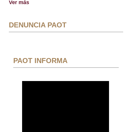
Ver más
DENUNCIA PAOT
PAOT INFORMA