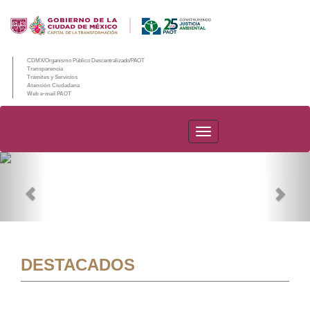
CDMX/Organismo Público Descentralizado/PAOT
Transparencia
Trámites y Servicios
Atención Ciudadana
Web e-mail PAOT
PAOT
Previous
Nex
DESTACADOS