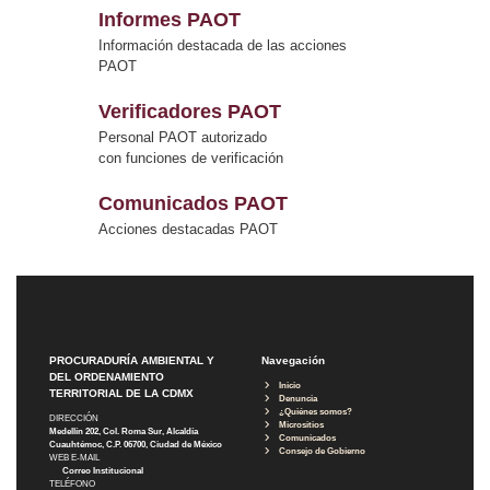
Informes PAOT
Información destacada de las acciones
PAOT
Verificadores PAOT
Personal PAOT autorizado
con funciones de verificación
Comunicados PAOT
Acciones destacadas PAOT
PROCURADURÍA AMBIENTAL Y
Navegación
DEL ORDENAMIENTO
Inicio
TERRITORIAL DE LA CDMX
Denuncia
¿Quiénes somos?
DIRECCIÓN
Micrositios
Medellín 202, Col. Roma Sur, Alcaldía
Comunicados
Cuauhtémoc, C.P. 06700, Ciudad de México
Consejo de Gobierno
WEB E-MAIL
Correo Institucional
TELÉFONO