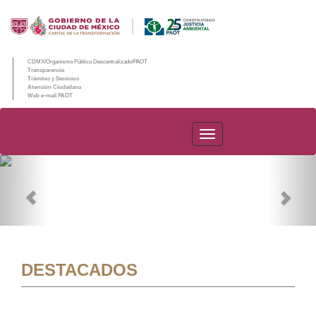
CDMX/Organismo Público Descentralizado/PAOT
Transparencia
Trámites y Servicios
Atención Ciudadana
Web e-mail PAOT
PAOT
Previous
Nex
DESTACADOS