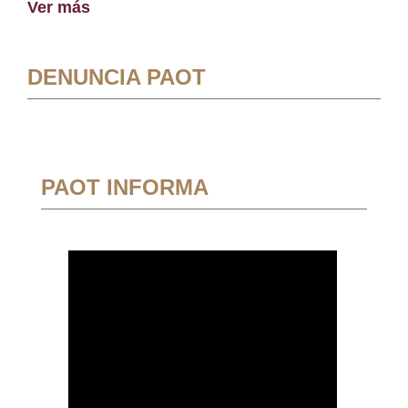
Ver más
DENUNCIA PAOT
PAOT INFORMA