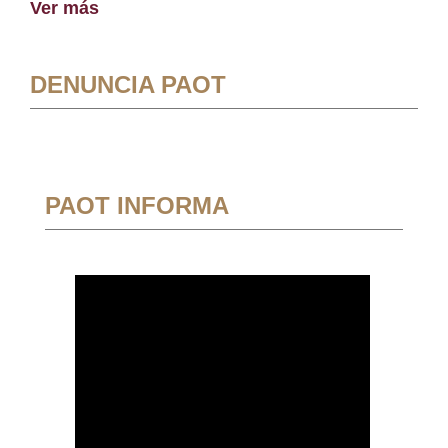
Ver más
DENUNCIA PAOT
PAOT INFORMA