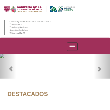
CDMX/Organismo Público Descentralizado/PAOT
Transparencia
Trámites y Servicios
Atención Ciudadana
Web e-mail PAOT
PAOT
Previous
Nex
DESTACADOS