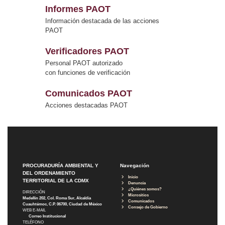
Informes PAOT
Información destacada de las acciones
PAOT
Verificadores PAOT
Personal PAOT autorizado
con funciones de verificación
Comunicados PAOT
Acciones destacadas PAOT
PROCURADURÍA AMBIENTAL Y
Navegación
DEL ORDENAMIENTO
Inicio
TERRITORIAL DE LA CDMX
Denuncia
¿Quiénes somos?
DIRECCIÓN
Micrositios
Medellín 202, Col. Roma Sur, Alcaldía
Comunicados
Cuauhtémoc, C.P. 06700, Ciudad de México
Consejo de Gobierno
WEB E-MAIL
Correo Institucional
TELÉFONO