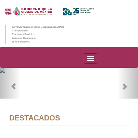
CDMX/Organismo Público Descentralizado/PAOT
Transparencia
Trámites y Servicios
Atención Ciudadana
Web e-mail PAOT
PAOT
Previous
Nex
DESTACADOS