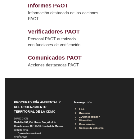
Informes PAOT
Información destacada de las acciones
PAOT
Verificadores PAOT
Personal PAOT autorizado
con funciones de verificación
Comunicados PAOT
Acciones destacadas PAOT
PROCURADURÍA AMBIENTAL Y
Navegación
DEL ORDENAMIENTO
Inicio
TERRITORIAL DE LA CDMX
Denuncia
¿Quiénes somos?
DIRECCIÓN
Micrositios
Medellín 202, Col. Roma Sur, Alcaldía
Comunicados
Cuauhtémoc, C.P. 06700, Ciudad de México
Consejo de Gobierno
WEB E-MAIL
Correo Institucional
TELÉFONO