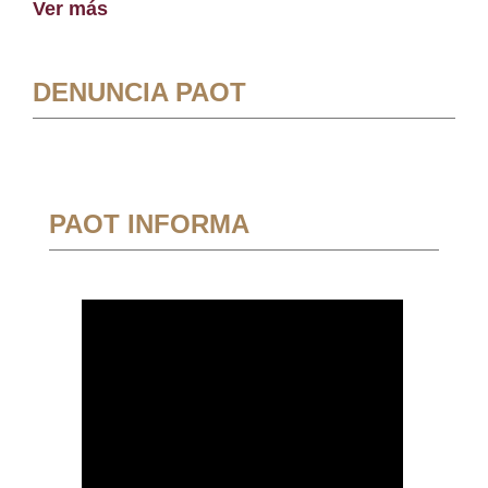
Ver más
DENUNCIA PAOT
PAOT INFORMA