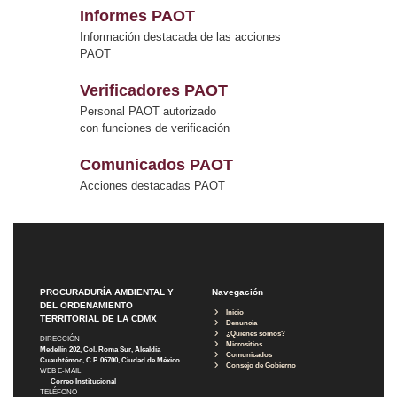
Informes PAOT
Información destacada de las acciones
PAOT
Verificadores PAOT
Personal PAOT autorizado
con funciones de verificación
Comunicados PAOT
Acciones destacadas PAOT
PROCURADURÍA AMBIENTAL Y
Navegación
DEL ORDENAMIENTO
Inicio
TERRITORIAL DE LA CDMX
Denuncia
¿Quiénes somos?
DIRECCIÓN
Micrositios
Medellín 202, Col. Roma Sur, Alcaldía
Comunicados
Cuauhtémoc, C.P. 06700, Ciudad de México
Consejo de Gobierno
WEB E-MAIL
Correo Institucional
TELÉFONO