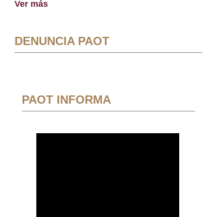
Ver más
DENUNCIA PAOT
PAOT INFORMA