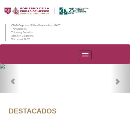
CDMX/Organismo Público Descentralizado/PAOT
Transparencia
Trámites y Servicios
Atención Ciudadana
Web e-mail PAOT
PAOT
Previous
Nex
DESTACADOS