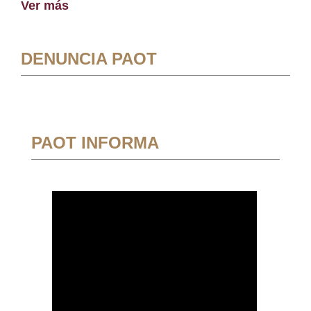
Ver más
DENUNCIA PAOT
PAOT INFORMA