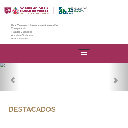
CDMX/Organismo Público Descentralizado/PAOT
Transparencia
Trámites y Servicios
Atención Ciudadana
Web e-mail PAOT
PAOT
Previous
Nex
DESTACADOS