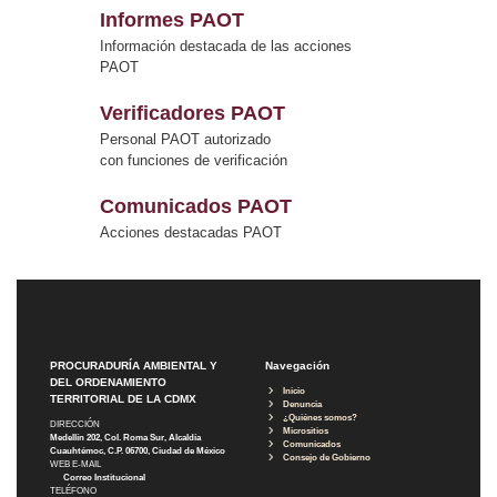
Informes PAOT
Información destacada de las acciones
PAOT
Verificadores PAOT
Personal PAOT autorizado
con funciones de verificación
Comunicados PAOT
Acciones destacadas PAOT
PROCURADURÍA AMBIENTAL Y
Navegación
DEL ORDENAMIENTO
Inicio
TERRITORIAL DE LA CDMX
Denuncia
¿Quiénes somos?
DIRECCIÓN
Micrositios
Medellín 202, Col. Roma Sur, Alcaldía
Comunicados
Cuauhtémoc, C.P. 06700, Ciudad de México
Consejo de Gobierno
WEB E-MAIL
Correo Institucional
TELÉFONO