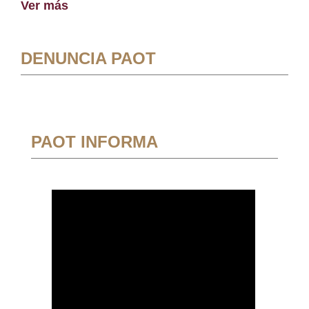
Ver más
DENUNCIA PAOT
PAOT INFORMA