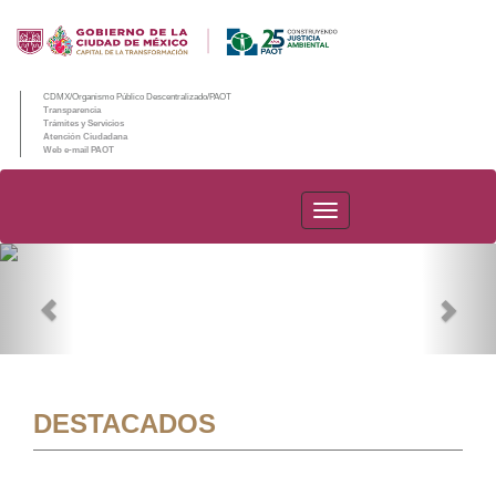
CDMX/Organismo Público Descentralizado/PAOT
Transparencia
Trámites y Servicios
Atención Ciudadana
Web e-mail PAOT
PAOT
Previous
Nex
DESTACADOS