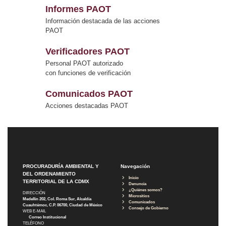
Informes PAOT
Información destacada de las acciones
PAOT
Verificadores PAOT
Personal PAOT autorizado
con funciones de verificación
Comunicados PAOT
Acciones destacadas PAOT
PROCURADURÍA AMBIENTAL Y
Navegación
DEL ORDENAMIENTO
Inicio
TERRITORIAL DE LA CDMX
Denuncia
¿Quiénes somos?
DIRECCIÓN
Micrositios
Medellín 202, Col. Roma Sur, Alcaldía
Comunicados
Cuauhtémoc, C.P. 06700, Ciudad de México
Consejo de Gobierno
WEB E-MAIL
Correo Institucional
TELÉFONO