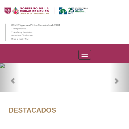
CDMX/Organismo Público Descentralizado/PAOT
Transparencia
Trámites y Servicios
Atención Ciudadana
Web e-mail PAOT
PAOT
Previous
Nex
DESTACADOS