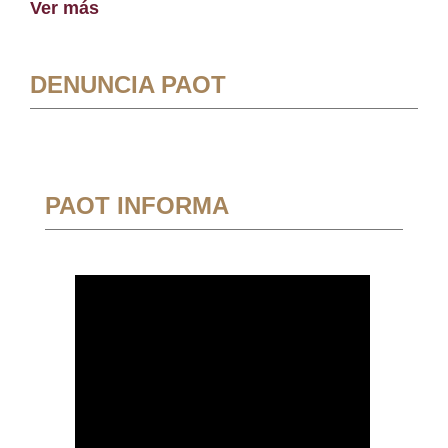
Ver más
DENUNCIA PAOT
PAOT INFORMA