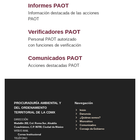
Informes PAOT
Información destacada de las acciones
PAOT
Verificadores PAOT
Personal PAOT autorizado
con funciones de verificación
Comunicados PAOT
Acciones destacadas PAOT
PROCURADURÍA AMBIENTAL Y
Navegación
DEL ORDENAMIENTO
Inicio
TERRITORIAL DE LA CDMX
Denuncia
¿Quiénes somos?
DIRECCIÓN
Micrositios
Medellín 202, Col. Roma Sur, Alcaldía
Comunicados
Cuauhtémoc, C.P. 06700, Ciudad de México
Consejo de Gobierno
WEB E-MAIL
Correo Institucional
TELÉFONO