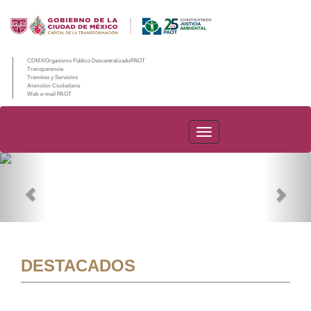
CDMX/Organismo Público Descentralizado/PAOT
Transparencia
Trámites y Servicios
Atención Ciudadana
Web e-mail PAOT
PAOT
Previous
Nex
DESTACADOS