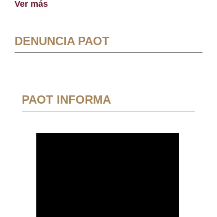
Ver más
DENUNCIA PAOT
PAOT INFORMA