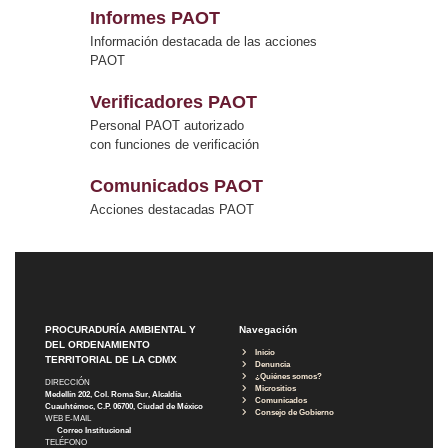
Informes PAOT
Información destacada de las acciones
PAOT
Verificadores PAOT
Personal PAOT autorizado
con funciones de verificación
Comunicados PAOT
Acciones destacadas PAOT
PROCURADURÍA AMBIENTAL Y
Navegación
DEL ORDENAMIENTO
Inicio
TERRITORIAL DE LA CDMX
Denuncia
¿Quiénes somos?
DIRECCIÓN
Micrositios
Medellín 202, Col. Roma Sur, Alcaldía
Comunicados
Cuauhtémoc, C.P. 06700, Ciudad de México
Consejo de Gobierno
WEB E-MAIL
Correo Institucional
TELÉFONO