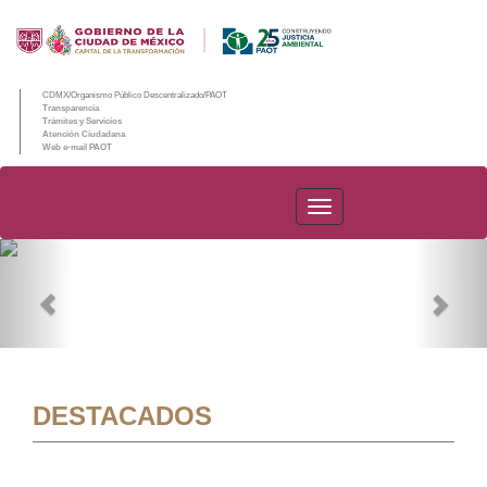
CDMX/Organismo Público Descentralizado/PAOT
Transparencia
Trámites y Servicios
Atención Ciudadana
Web e-mail PAOT
PAOT
Previous
Nex
DESTACADOS