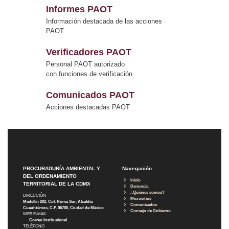
Informes PAOT
Información destacada de las acciones
PAOT
Verificadores PAOT
Personal PAOT autorizado
con funciones de verificación
Comunicados PAOT
Acciones destacadas PAOT
PROCURADURÍA AMBIENTAL Y
Navegación
DEL ORDENAMIENTO
Inicio
TERRITORIAL DE LA CDMX
Denuncia
¿Quiénes somos?
DIRECCIÓN
Micrositios
Medellín 202, Col. Roma Sur, Alcaldía
Comunicados
Cuauhtémoc, C.P. 06700, Ciudad de México
Consejo de Gobierno
WEB E-MAIL
Correo Institucional
TELÉFONO