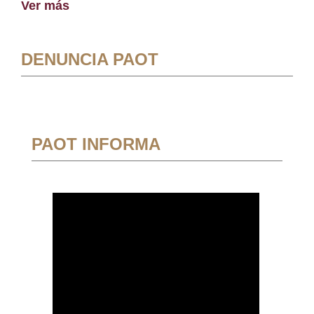
Ver más
DENUNCIA PAOT
PAOT INFORMA