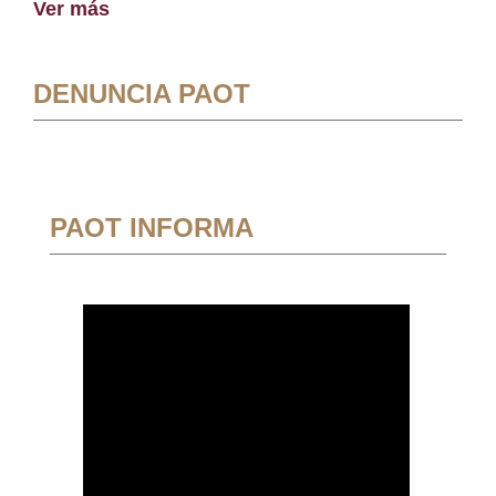
Ver más
DENUNCIA PAOT
PAOT INFORMA