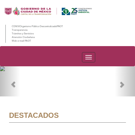
CDMX/Organismo Público Descentralizado/PAOT
Transparencia
Trámites y Servicios
Atención Ciudadana
Web e-mail PAOT
PAOT
Previous
Nex
DESTACADOS