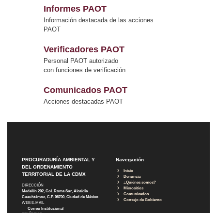
Informes PAOT
Información destacada de las acciones
PAOT
Verificadores PAOT
Personal PAOT autorizado
con funciones de verificación
Comunicados PAOT
Acciones destacadas PAOT
PROCURADURÍA AMBIENTAL Y
Navegación
DEL ORDENAMIENTO
Inicio
TERRITORIAL DE LA CDMX
Denuncia
¿Quiénes somos?
DIRECCIÓN
Micrositios
Medellín 202, Col. Roma Sur, Alcaldía
Comunicados
Cuauhtémoc, C.P. 06700, Ciudad de México
Consejo de Gobierno
WEB E-MAIL
Correo Institucional
TELÉFONO