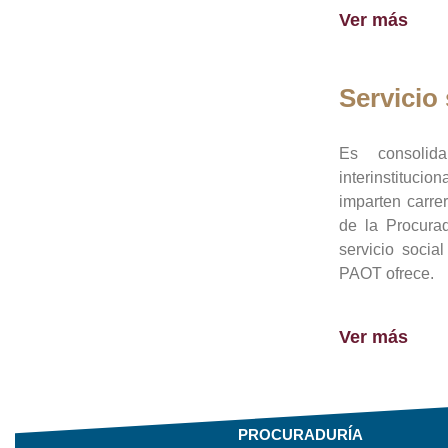
Ver más
Servicio 
Es consolid
interinstituci
imparten carre
de la Procura
servicio socia
PAOT ofrece.
Ver más
PROCURADURÍA