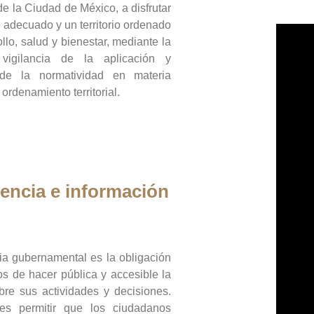
de la Ciudad de México, a disfrutar
 adecuado y un territorio ordenado
llo, salud y bienestar, mediante la
vigilancia de la aplicación y
 de la normatividad en materia
 ordenamiento territorial.
encia e información
ia gubernamental es la obligación
os de hacer pública y accesible la
bre sus actividades y decisiones.
es permitir que los ciudadanos