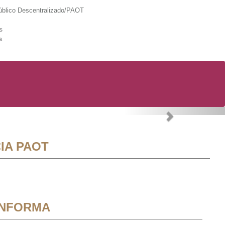
lico Descentralizado/PAOT
s
a
Next
IA PAOT
INFORMA