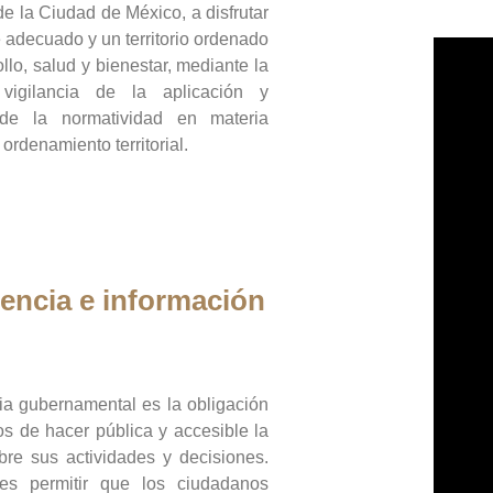
de la Ciudad de México, a disfrutar
 adecuado y un territorio ordenado
llo, salud y bienestar, mediante la
vigilancia de la aplicación y
 de la normatividad en materia
 ordenamiento territorial.
encia e información
ia gubernamental es la obligación
os de hacer pública y accesible la
bre sus actividades y decisiones.
es permitir que los ciudadanos