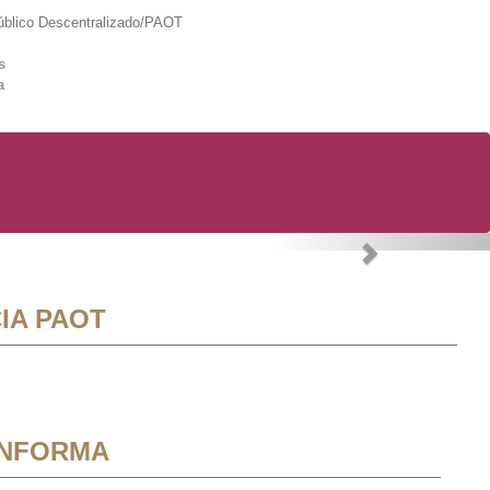
lico Descentralizado/PAOT
s
a
Next
IA PAOT
INFORMA