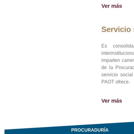
Ver más
Servicio 
Es consolid
interinstituci
imparten carre
de la Procura
servicio socia
PAOT ofrece.
Ver más
PROCURADURÍA