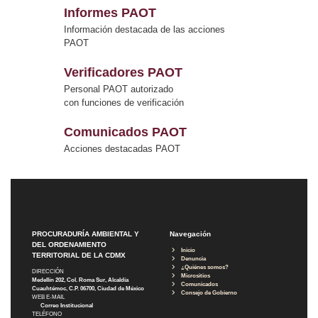
Informes PAOT
Información destacada de las acciones
PAOT
Verificadores PAOT
Personal PAOT autorizado
con funciones de verificación
Comunicados PAOT
Acciones destacadas PAOT
PROCURADURÍA AMBIENTAL Y
Navegación
DEL ORDENAMIENTO
Inicio
TERRITORIAL DE LA CDMX
Denuncia
¿Quiénes somos?
DIRECCIÓN
Micrositios
Medellín 202, Col. Roma Sur, Alcaldía
Comunicados
Cuauhtémoc, C.P. 06700, Ciudad de México
Consejo de Gobierno
WEB E-MAIL
Correo Institucional
TELÉFONO