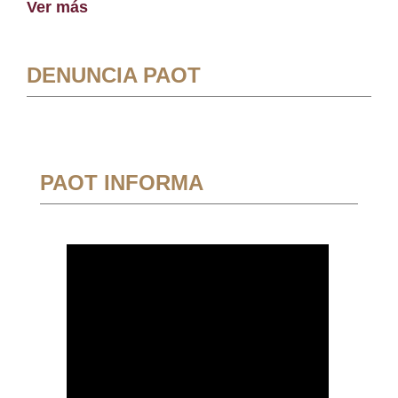
Ver más
DENUNCIA PAOT
PAOT INFORMA