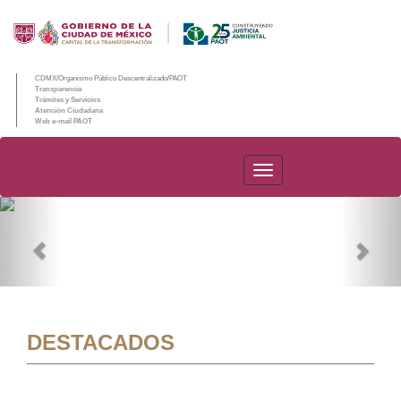
CDMX/Organismo Público Descentralizado/PAOT
Transparencia
Trámites y Servicios
Atención Ciudadana
Web e-mail PAOT
PAOT
Previous
Nex
DESTACADOS