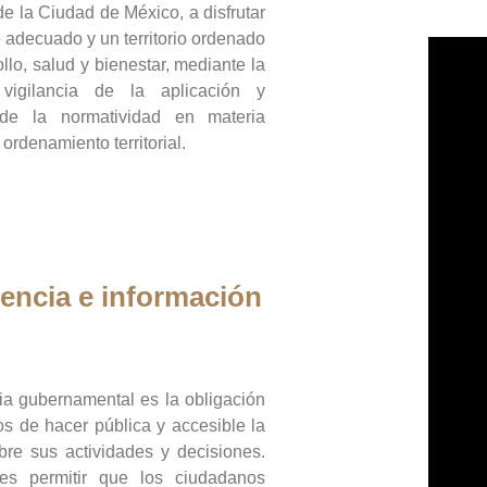
de la Ciudad de México, a disfrutar
 adecuado y un territorio ordenado
llo, salud y bienestar, mediante la
vigilancia de la aplicación y
 de la normatividad en materia
 ordenamiento territorial.
encia e información
ia gubernamental es la obligación
os de hacer pública y accesible la
bre sus actividades y decisiones.
es permitir que los ciudadanos