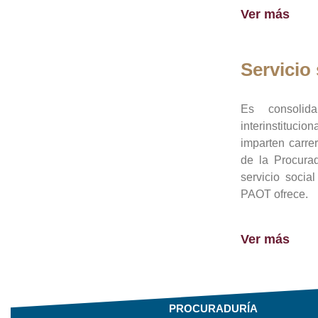
Ver más
Servicio 
Es consolid
interinstituci
imparten carre
de la Procura
servicio socia
PAOT ofrece.
Ver más
PROCURADURÍA