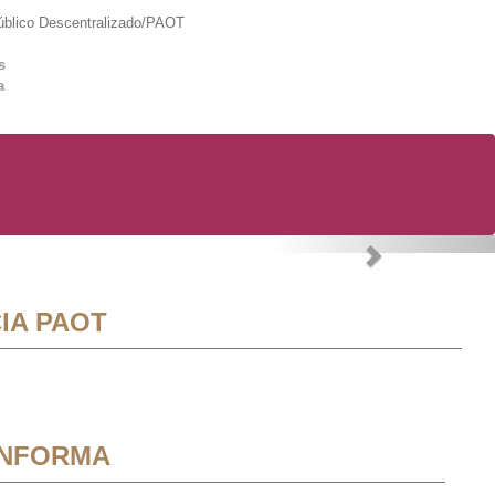
lico Descentralizado/PAOT
s
a
Next
IA PAOT
INFORMA