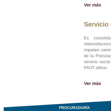
Ver más
Servicio 
Es consolid
interinstituci
imparten carre
de la Procura
servicio socia
PAOT ofrece.
Ver más
PROCURADURÍA