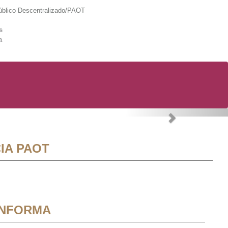
lico Descentralizado/PAOT
s
a
Next
IA PAOT
INFORMA