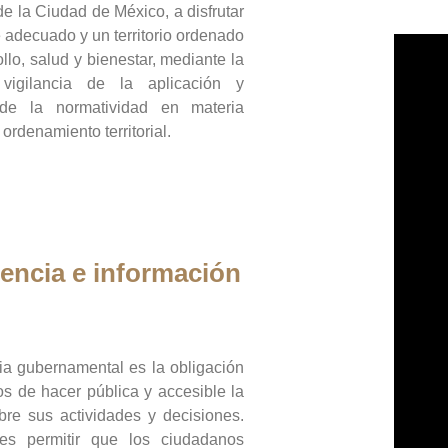
de la Ciudad de México, a disfrutar
 adecuado y un territorio ordenado
llo, salud y bienestar, mediante la
vigilancia de la aplicación y
 de la normatividad en materia
 ordenamiento territorial.
encia e información
ia gubernamental es la obligación
os de hacer pública y accesible la
bre sus actividades y decisiones.
es permitir que los ciudadanos