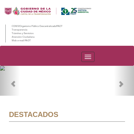
CDMX/Organismo Público Descentralizado/PAOT
Transparencia
Trámites y Servicios
Atención Ciudadana
Web e-mail PAOT
PAOT
Previous
Nex
DESTACADOS