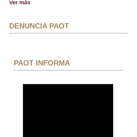
Ver más
DENUNCIA PAOT
PAOT INFORMA