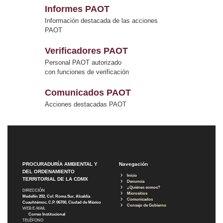
Informes PAOT
Información destacada de las acciones
PAOT
Verificadores PAOT
Personal PAOT autorizado
con funciones de verificación
Comunicados PAOT
Acciones destacadas PAOT
PROCURADURÍA AMBIENTAL Y
Navegación
DEL ORDENAMIENTO
Inicio
TERRITORIAL DE LA CDMX
Denuncia
¿Quiénes somos?
DIRECCIÓN
Micrositios
Medellín 202, Col. Roma Sur, Alcaldía
Comunicados
Cuauhtémoc, C.P. 06700, Ciudad de México
Consejo de Gobierno
WEB E-MAIL
Correo Institucional
TELÉFONO