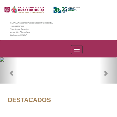
CDMX/Organismo Público Descentralizado/PAOT
Transparencia
Trámites y Servicios
Atención Ciudadana
Web e-mail PAOT
PAOT
Previous
Nex
DESTACADOS