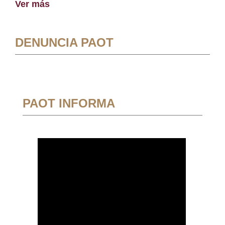
Ver más
DENUNCIA PAOT
PAOT INFORMA