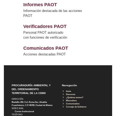
Informes PAOT
Información destacada de las acciones
PAOT
Verificadores PAOT
Personal PAOT autorizado
con funciones de verificación
Comunicados PAOT
Acciones destacadas PAOT
PROCURADURÍA AMBIENTAL Y
Navegación
DEL ORDENAMIENTO
Inicio
TERRITORIAL DE LA CDMX
Denuncia
¿Quiénes somos?
DIRECCIÓN
Micrositios
Medellín 202, Col. Roma Sur, Alcaldía
Comunicados
Cuauhtémoc, C.P. 06700, Ciudad de México
Consejo de Gobierno
WEB E-MAIL
Correo Institucional
TELÉFONO