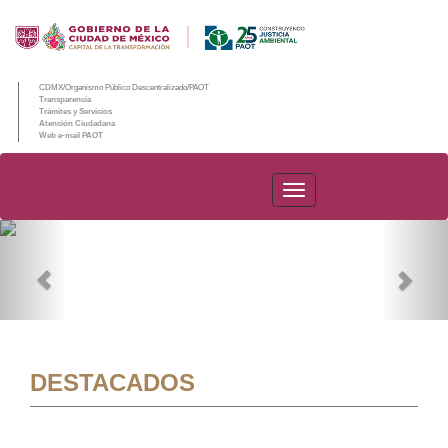
CDMX/Organismo Público Descentralizado/PAOT
Transparencia
Trámites y Servicios
Atención Ciudadana
Web e-mail PAOT
PAOT
Previous
Nex
DESTACADOS