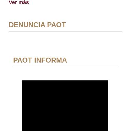
Ver más
DENUNCIA PAOT
PAOT INFORMA