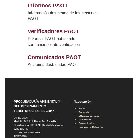
Informes PAOT
Información destacada de las acciones
PAOT
Verificadores PAOT
Personal PAOT autorizado
con funciones de verificación
Comunicados PAOT
Acciones destacadas PAOT
PROCURADURÍA AMBIENTAL Y
Navegación
DEL ORDENAMIENTO
Inicio
TERRITORIAL DE LA CDMX
Denuncia
¿Quiénes somos?
DIRECCIÓN
Micrositios
Medellín 202, Col. Roma Sur, Alcaldía
Comunicados
Cuauhtémoc, C.P. 06700, Ciudad de México
Consejo de Gobierno
WEB E-MAIL
Correo Institucional
TELÉFONO