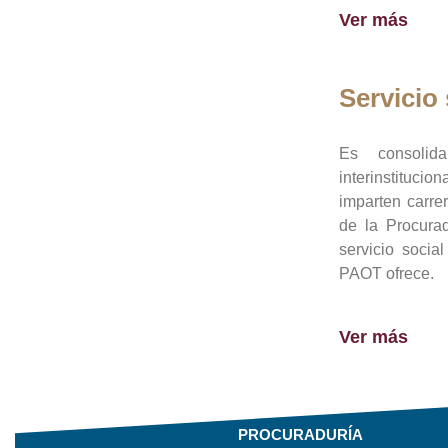
Ver más
Servicio 
Es consolid
interinstituci
imparten carre
de la Procura
servicio socia
PAOT ofrece.
Ver más
PROCURADURÍA