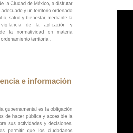
de la Ciudad de México, a disfrutar
 adecuado y un territorio ordenado
llo, salud y bienestar, mediante la
vigilancia de la aplicación y
 de la normatividad en materia
 ordenamiento territorial.
encia e información
ia gubernamental es la obligación
os de hacer pública y accesible la
bre sus actividades y decisiones.
es permitir que los ciudadanos