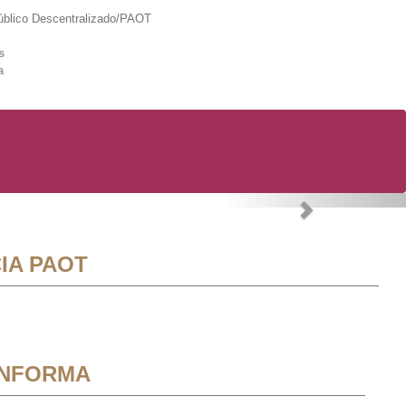
lico Descentralizado/PAOT
s
a
Next
IA PAOT
INFORMA