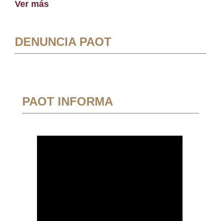
Ver más
DENUNCIA PAOT
PAOT INFORMA