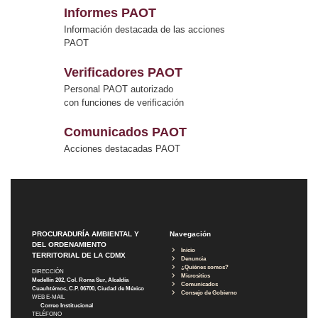
Informes PAOT
Información destacada de las acciones
PAOT
Verificadores PAOT
Personal PAOT autorizado
con funciones de verificación
Comunicados PAOT
Acciones destacadas PAOT
PROCURADURÍA AMBIENTAL Y
Navegación
DEL ORDENAMIENTO
Inicio
TERRITORIAL DE LA CDMX
Denuncia
¿Quiénes somos?
DIRECCIÓN
Micrositios
Medellín 202, Col. Roma Sur, Alcaldía
Comunicados
Cuauhtémoc, C.P. 06700, Ciudad de México
Consejo de Gobierno
WEB E-MAIL
Correo Institucional
TELÉFONO