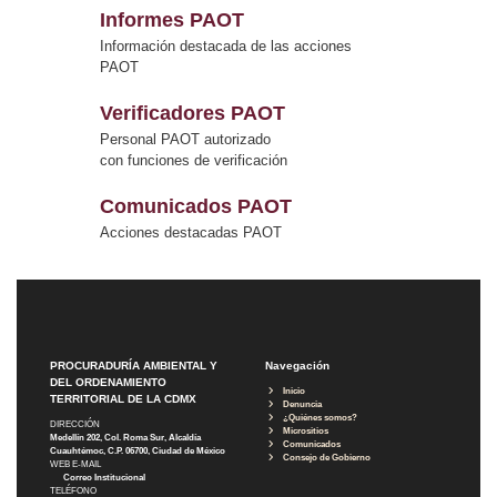
Informes PAOT
Información destacada de las acciones
PAOT
Verificadores PAOT
Personal PAOT autorizado
con funciones de verificación
Comunicados PAOT
Acciones destacadas PAOT
PROCURADURÍA AMBIENTAL Y
Navegación
DEL ORDENAMIENTO
Inicio
TERRITORIAL DE LA CDMX
Denuncia
¿Quiénes somos?
DIRECCIÓN
Micrositios
Medellín 202, Col. Roma Sur, Alcaldía
Comunicados
Cuauhtémoc, C.P. 06700, Ciudad de México
Consejo de Gobierno
WEB E-MAIL
Correo Institucional
TELÉFONO