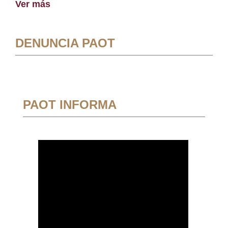
Ver más
DENUNCIA PAOT
PAOT INFORMA