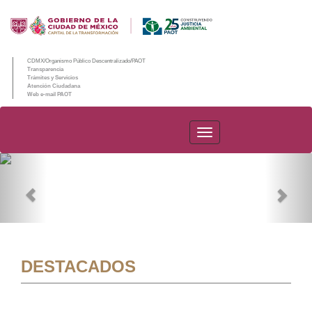
CDMX/Organismo Público Descentralizado/PAOT
Transparencia
Trámites y Servicios
Atención Ciudadana
Web e-mail PAOT
PAOT
Previous
Nex
DESTACADOS