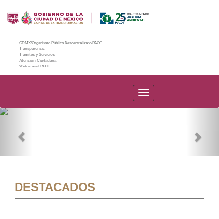
CDMX/Organismo Público Descentralizado/PAOT
Transparencia
Trámites y Servicios
Atención Ciudadana
Web e-mail PAOT
PAOT
Previous
Nex
DESTACADOS