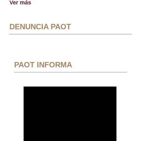
Ver más
DENUNCIA PAOT
PAOT INFORMA