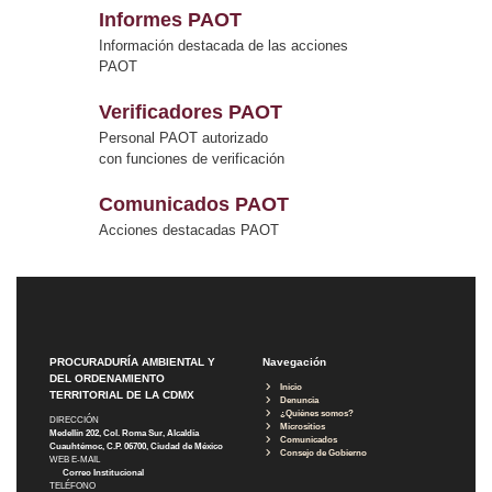
Informes PAOT
Información destacada de las acciones
PAOT
Verificadores PAOT
Personal PAOT autorizado
con funciones de verificación
Comunicados PAOT
Acciones destacadas PAOT
PROCURADURÍA AMBIENTAL Y
Navegación
DEL ORDENAMIENTO
Inicio
TERRITORIAL DE LA CDMX
Denuncia
¿Quiénes somos?
DIRECCIÓN
Micrositios
Medellín 202, Col. Roma Sur, Alcaldía
Comunicados
Cuauhtémoc, C.P. 06700, Ciudad de México
Consejo de Gobierno
WEB E-MAIL
Correo Institucional
TELÉFONO