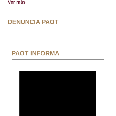
Ver más
DENUNCIA PAOT
PAOT INFORMA