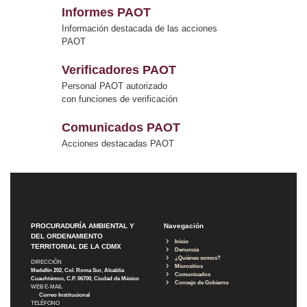
Informes PAOT
Información destacada de las acciones
PAOT
Verificadores PAOT
Personal PAOT autorizado
con funciones de verificación
Comunicados PAOT
Acciones destacadas PAOT
PROCURADURÍA AMBIENTAL Y
Navegación
DEL ORDENAMIENTO
Inicio
TERRITORIAL DE LA CDMX
Denuncia
¿Quiénes somos?
DIRECCIÓN
Micrositios
Medellín 202, Col. Roma Sur, Alcaldía
Comunicados
Cuauhtémoc, C.P. 06700, Ciudad de México
Consejo de Gobierno
WEB E-MAIL
Correo Institucional
TELÉFONO