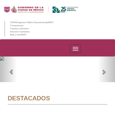
CDMX/Organismo Público Descentralizado/PAOT
Transparencia
Trámites y Servicios
Atención Ciudadana
Web e-mail PAOT
PAOT
Previous
Nex
DESTACADOS