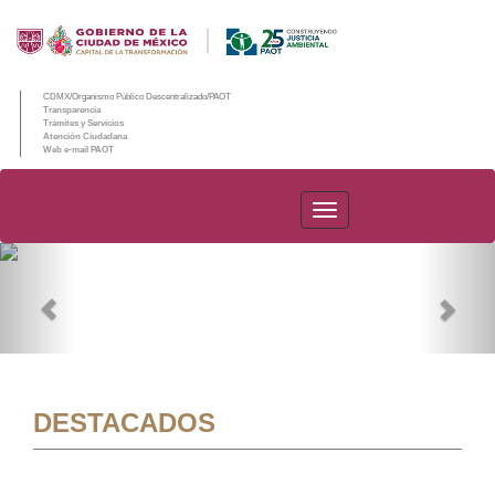
CDMX/Organismo Público Descentralizado/PAOT
Transparencia
Trámites y Servicios
Atención Ciudadana
Web e-mail PAOT
PAOT
Previous
Nex
DESTACADOS