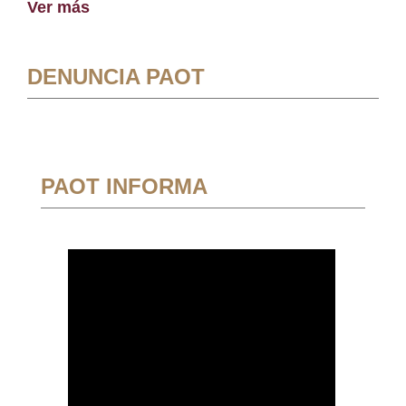
Ver más
DENUNCIA PAOT
PAOT INFORMA