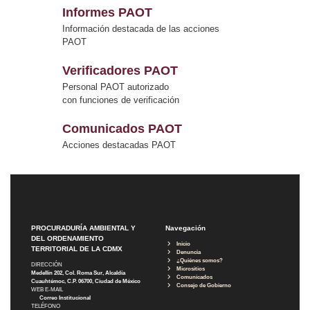
Informes PAOT
Información destacada de las acciones
PAOT
Verificadores PAOT
Personal PAOT autorizado
con funciones de verificación
Comunicados PAOT
Acciones destacadas PAOT
PROCURADURÍA AMBIENTAL Y
Navegación
DEL ORDENAMIENTO
Inicio
TERRITORIAL DE LA CDMX
Denuncia
¿Quiénes somos?
DIRECCIÓN
Micrositios
Medellín 202, Col. Roma Sur, Alcaldía
Comunicados
Cuauhtémoc, C.P. 06700, Ciudad de México
Consejo de Gobierno
WEB E-MAIL
Correo Institucional
TELÉFONO