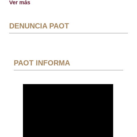
Ver más
DENUNCIA PAOT
PAOT INFORMA