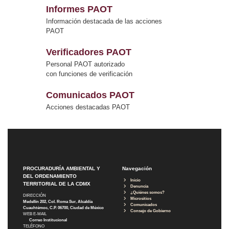
Informes PAOT
Información destacada de las acciones
PAOT
Verificadores PAOT
Personal PAOT autorizado
con funciones de verificación
Comunicados PAOT
Acciones destacadas PAOT
PROCURADURÍA AMBIENTAL Y
Navegación
DEL ORDENAMIENTO
Inicio
TERRITORIAL DE LA CDMX
Denuncia
¿Quiénes somos?
DIRECCIÓN
Micrositios
Medellín 202, Col. Roma Sur, Alcaldía
Comunicados
Cuauhtémoc, C.P. 06700, Ciudad de México
Consejo de Gobierno
WEB E-MAIL
Correo Institucional
TELÉFONO