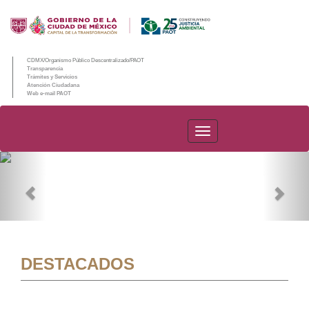
CDMX/Organismo Público Descentralizado/PAOT
Transparencia
Trámites y Servicios
Atención Ciudadana
Web e-mail PAOT
PAOT
Previous
Nex
DESTACADOS