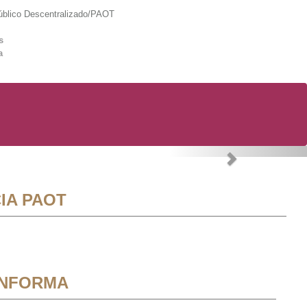
lico Descentralizado/PAOT
s
a
Next
IA PAOT
INFORMA