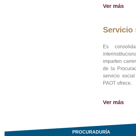
Ver más
Servicio 
Es consolid
interinstituci
imparten carre
de la Procura
servicio socia
PAOT ofrece.
Ver más
PROCURADURÍA