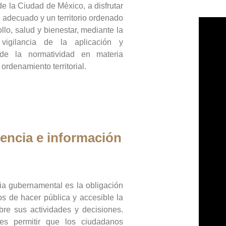
de la Ciudad de México, a disfrutar
 adecuado y un territorio ordenado
llo, salud y bienestar, mediante la
vigilancia de la aplicación y
 de la normatividad en materia
 ordenamiento territorial.
encia e información
ia gubernamental es la obligación
os de hacer pública y accesible la
bre sus actividades y decisiones.
es permitir que los ciudadanos