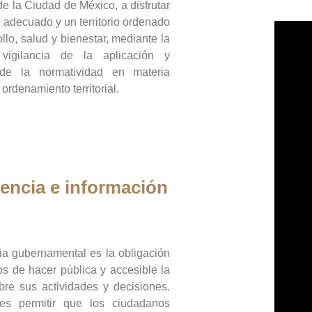
de la Ciudad de México, a disfrutar
 adecuado y un territorio ordenado
llo, salud y bienestar, mediante la
vigilancia de la aplicación y
 de la normatividad en materia
 ordenamiento territorial.
encia e información
ia gubernamental es la obligación
os de hacer pública y accesible la
bre sus actividades y decisiones.
es permitir que los ciudadanos