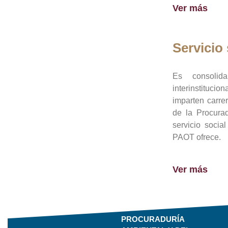
Ver más
Servicio 
Es consolid
interinstituci
imparten carre
de la Procura
servicio socia
PAOT ofrece.
Ver más
PROCURADURÍA