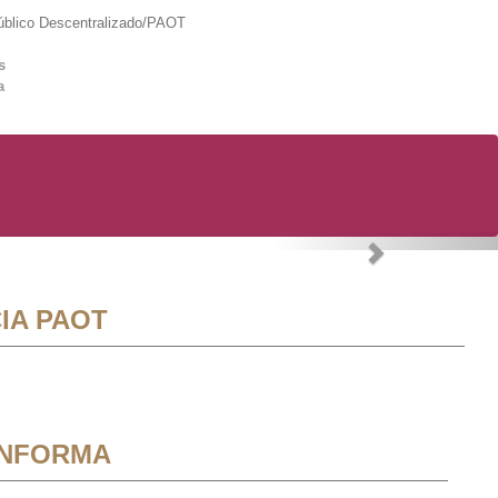
lico Descentralizado/PAOT
s
a
Next
IA PAOT
INFORMA