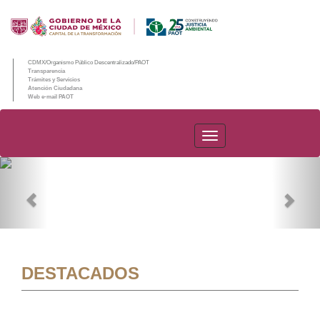
CDMX/Organismo Público Descentralizado/PAOT
Transparencia
Trámites y Servicios
Atención Ciudadana
Web e-mail PAOT
PAOT
Previous
Nex
DESTACADOS