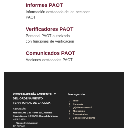
Informes PAOT
Información destacada de las acciones
PAOT
Verificadores PAOT
Personal PAOT autorizado
con funciones de verificación
Comunicados PAOT
Acciones destacadas PAOT
PROCURADURÍA AMBIENTAL Y
Navegación
DEL ORDENAMIENTO
Inicio
TERRITORIAL DE LA CDMX
Denuncia
¿Quiénes somos?
DIRECCIÓN
Micrositios
Medellín 202, Col. Roma Sur, Alcaldía
Comunicados
Cuauhtémoc, C.P. 06700, Ciudad de México
Consejo de Gobierno
WEB E-MAIL
Correo Institucional
TELÉFONO