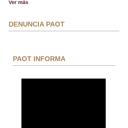
Ver más
DENUNCIA PAOT
PAOT INFORMA