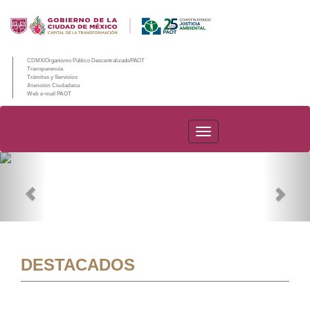
CDMX/Organismo Público Descentralizado/PAOT
Transparencia
Trámites y Servicios
Atención Ciudadana
Web e-mail PAOT
PAOT
Previous
Nex
DESTACADOS