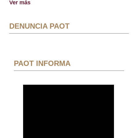
Ver más
DENUNCIA PAOT
PAOT INFORMA