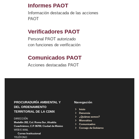
Informes PAOT
Información destacada de las acciones
PAOT
Verificadores PAOT
Personal PAOT autorizado
con funciones de verificación
Comunicados PAOT
Acciones destacadas PAOT
PROCURADURÍA AMBIENTAL Y
Navegación
DEL ORDENAMIENTO
Inicio
TERRITORIAL DE LA CDMX
Denuncia
¿Quiénes somos?
DIRECCIÓN
Micrositios
Medellín 202, Col. Roma Sur, Alcaldía
Comunicados
Cuauhtémoc, C.P. 06700, Ciudad de México
Consejo de Gobierno
WEB E-MAIL
Correo Institucional
TELÉFONO