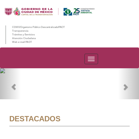
CDMX/Organismo Público Descentralizado/PAOT
Transparencia
Trámites y Servicios
Atención Ciudadana
Web e-mail PAOT
PAOT
Previous
Nex
DESTACADOS