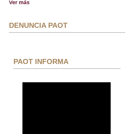
Ver más
DENUNCIA PAOT
PAOT INFORMA