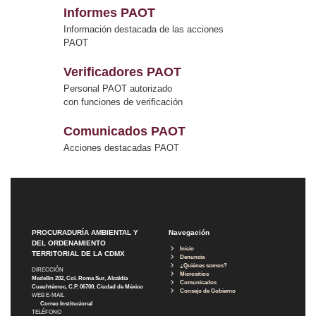
Informes PAOT
Información destacada de las acciones
PAOT
Verificadores PAOT
Personal PAOT autorizado
con funciones de verificación
Comunicados PAOT
Acciones destacadas PAOT
PROCURADURÍA AMBIENTAL Y
Navegación
DEL ORDENAMIENTO
Inicio
TERRITORIAL DE LA CDMX
Denuncia
¿Quiénes somos?
DIRECCIÓN
Micrositios
Medellín 202, Col. Roma Sur, Alcaldía
Comunicados
Cuauhtémoc, C.P. 06700, Ciudad de México
Consejo de Gobierno
WEB E-MAIL
Correo Institucional
TELÉFONO