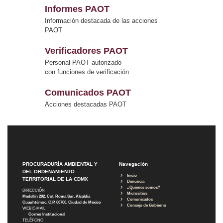
Informes PAOT
Información destacada de las acciones
PAOT
Verificadores PAOT
Personal PAOT autorizado
con funciones de verificación
Comunicados PAOT
Acciones destacadas PAOT
PROCURADURÍA AMBIENTAL Y
Navegación
DEL ORDENAMIENTO
Inicio
TERRITORIAL DE LA CDMX
Denuncia
¿Quiénes somos?
DIRECCIÓN
Micrositios
Medellín 202, Col. Roma Sur, Alcaldía
Comunicados
Cuauhtémoc, C.P. 06700, Ciudad de México
Consejo de Gobierno
WEB E-MAIL
Correo Institucional
TELÉFONO