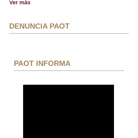
Ver más
DENUNCIA PAOT
PAOT INFORMA