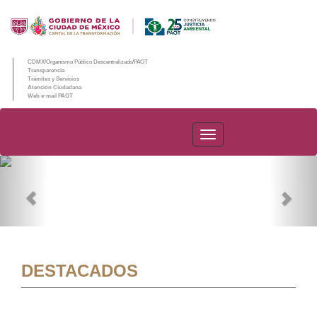
CDMX/Organismo Público Descentralizado/PAOT
Transparencia
Trámites y Servicios
Atención Ciudadana
Web e-mail PAOT
PAOT
Previous
Nex
DESTACADOS