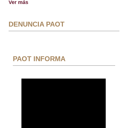
Ver más
DENUNCIA PAOT
PAOT INFORMA