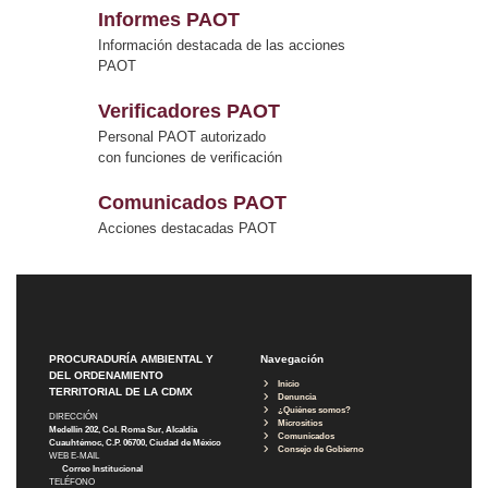
Informes PAOT
Información destacada de las acciones
PAOT
Verificadores PAOT
Personal PAOT autorizado
con funciones de verificación
Comunicados PAOT
Acciones destacadas PAOT
PROCURADURÍA AMBIENTAL Y
Navegación
DEL ORDENAMIENTO
Inicio
TERRITORIAL DE LA CDMX
Denuncia
¿Quiénes somos?
DIRECCIÓN
Micrositios
Medellín 202, Col. Roma Sur, Alcaldía
Comunicados
Cuauhtémoc, C.P. 06700, Ciudad de México
Consejo de Gobierno
WEB E-MAIL
Correo Institucional
TELÉFONO