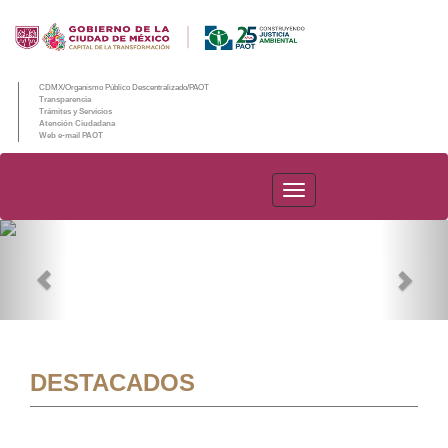
CDMX/Organismo Público Descentralizado/PAOT
Transparencia
Trámites y Servicios
Atención Ciudadana
Web e-mail PAOT
PAOT
Previous
Nex
DESTACADOS