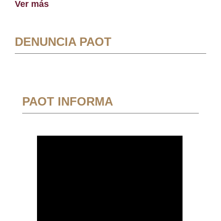
Ver más
DENUNCIA PAOT
PAOT INFORMA