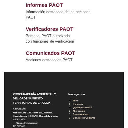
Informes PAOT
Información destacada de las acciones
PAOT
Verificadores PAOT
Personal PAOT autorizado
con funciones de verificación
Comunicados PAOT
Acciones destacadas PAOT
PROCURADURÍA AMBIENTAL Y
Navegación
DEL ORDENAMIENTO
Inicio
TERRITORIAL DE LA CDMX
Denuncia
¿Quiénes somos?
DIRECCIÓN
Micrositios
Medellín 202, Col. Roma Sur, Alcaldía
Comunicados
Cuauhtémoc, C.P. 06700, Ciudad de México
Consejo de Gobierno
WEB E-MAIL
Correo Institucional
TELÉFONO