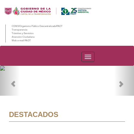
CDMX/Organismo Público Descentralizado/PAOT
Transparencia
Trámites y Servicios
Atención Ciudadana
Web e-mail PAOT
PAOT
Previous
Nex
DESTACADOS