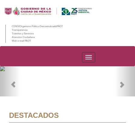
CDMX/Organismo Público Descentralizado/PAOT
Transparencia
Trámites y Servicios
Atención Ciudadana
Web e-mail PAOT
PAOT
Previous
Nex
DESTACADOS