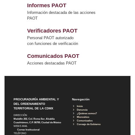
Informes PAOT
Información destacada de las acciones
PAOT
Verificadores PAOT
Personal PAOT autorizado
con funciones de verificación
Comunicados PAOT
Acciones destacadas PAOT
PROCURADURÍA AMBIENTAL Y
Navegación
DEL ORDENAMIENTO
Inicio
TERRITORIAL DE LA CDMX
Denuncia
¿Quiénes somos?
DIRECCIÓN
Micrositios
Medellín 202, Col. Roma Sur, Alcaldía
Comunicados
Cuauhtémoc, C.P. 06700, Ciudad de México
Consejo de Gobierno
WEB E-MAIL
Correo Institucional
TELÉFONO