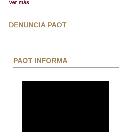
Ver más
DENUNCIA PAOT
PAOT INFORMA