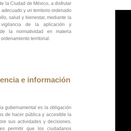
de la Ciudad de México, a disfrutar
 adecuado y un territorio ordenado
llo, salud y bienestar, mediante la
vigilancia de la aplicación y
 de la normatividad en materia
 ordenamiento territorial.
encia e información
ia gubernamental es la obligación
os de hacer pública y accesible la
bre sus actividades y decisiones.
es permitir que los ciudadanos