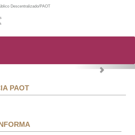
lico Descentralizado/PAOT
s
a
Next
IA PAOT
INFORMA