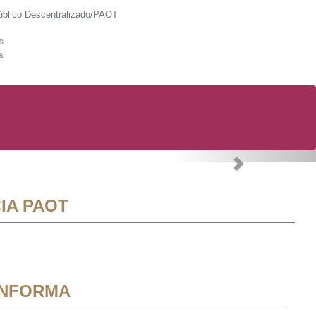
lico Descentralizado/PAOT
s
a
Next
IA PAOT
INFORMA