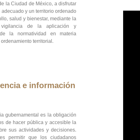
de la Ciudad de México, a disfrutar
 adecuado y un territorio ordenado
llo, salud y bienestar, mediante la
vigilancia de la aplicación y
 de la normatividad en materia
 ordenamiento territorial.
encia e información
ia gubernamental es la obligación
os de hacer pública y accesible la
bre sus actividades y decisiones.
es permitir que los ciudadanos