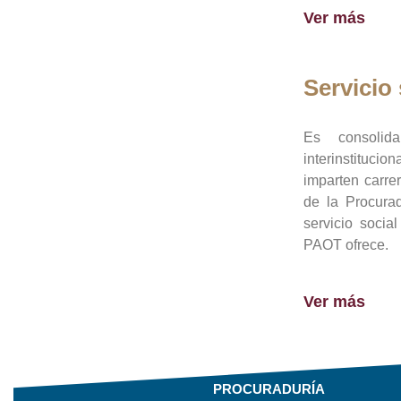
Ver más
Servicio 
Es consolid
interinstituci
imparten carre
de la Procura
servicio socia
PAOT ofrece.
Ver más
PROCURADURÍA