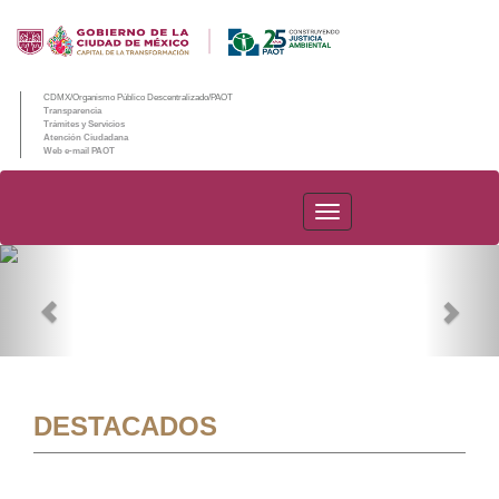
CDMX/Organismo Público Descentralizado/PAOT
Transparencia
Trámites y Servicios
Atención Ciudadana
Web e-mail PAOT
PAOT
Previous
Nex
DESTACADOS