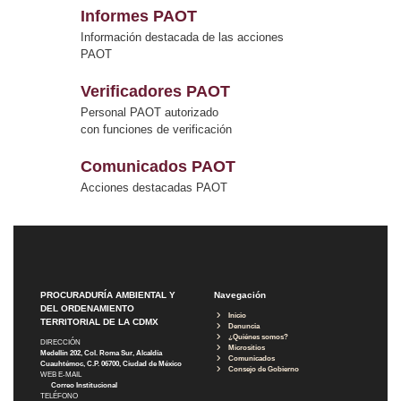
Informes PAOT
Información destacada de las acciones
PAOT
Verificadores PAOT
Personal PAOT autorizado
con funciones de verificación
Comunicados PAOT
Acciones destacadas PAOT
PROCURADURÍA AMBIENTAL Y
Navegación
DEL ORDENAMIENTO
Inicio
TERRITORIAL DE LA CDMX
Denuncia
¿Quiénes somos?
DIRECCIÓN
Micrositios
Medellín 202, Col. Roma Sur, Alcaldía
Comunicados
Cuauhtémoc, C.P. 06700, Ciudad de México
Consejo de Gobierno
WEB E-MAIL
Correo Institucional
TELÉFONO