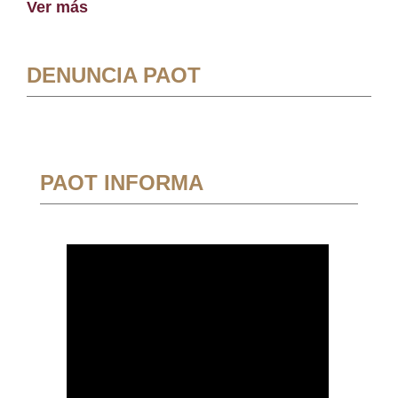
Ver más
DENUNCIA PAOT
PAOT INFORMA