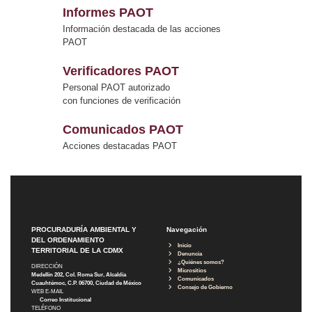
Informes PAOT
Información destacada de las acciones
PAOT
Verificadores PAOT
Personal PAOT autorizado
con funciones de verificación
Comunicados PAOT
Acciones destacadas PAOT
PROCURADURÍA AMBIENTAL Y
Navegación
DEL ORDENAMIENTO
Inicio
TERRITORIAL DE LA CDMX
Denuncia
¿Quiénes somos?
DIRECCIÓN
Micrositios
Medellín 202, Col. Roma Sur, Alcaldía
Comunicados
Cuauhtémoc, C.P. 06700, Ciudad de México
Consejo de Gobierno
WEB E-MAIL
Correo Institucional
TELÉFONO