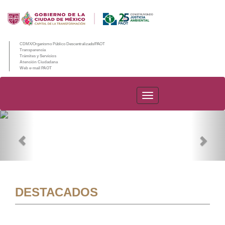
CDMX/Organismo Público Descentralizado/PAOT
Transparencia
Trámites y Servicios
Atención Ciudadana
Web e-mail PAOT
PAOT
Previous
Nex
DESTACADOS