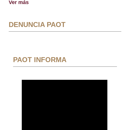
Ver más
DENUNCIA PAOT
PAOT INFORMA