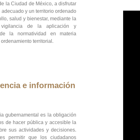
de la Ciudad de México, a disfrutar
 adecuado y un territorio ordenado
llo, salud y bienestar, mediante la
vigilancia de la aplicación y
 de la normatividad en materia
 ordenamiento territorial.
encia e información
ia gubernamental es la obligación
os de hacer pública y accesible la
bre sus actividades y decisiones.
es permitir que los ciudadanos