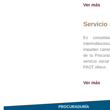
Ver más
Servicio 
Es consolid
interinstituci
imparten carre
de la Procura
servicio socia
PAOT ofrece.
Ver más
PROCURADURÍA