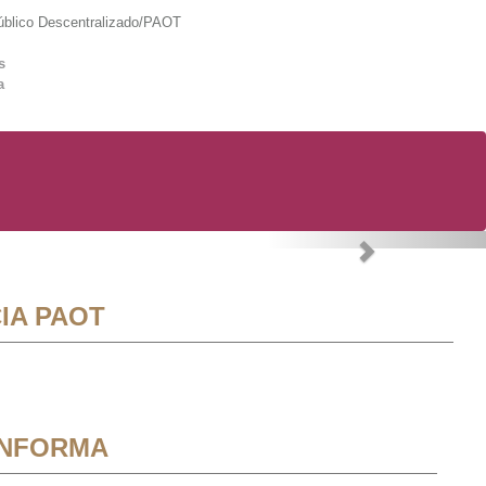
lico Descentralizado/PAOT
s
a
Next
IA PAOT
INFORMA