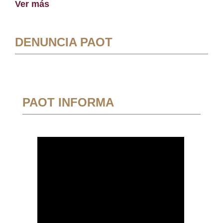
Ver más
DENUNCIA PAOT
PAOT INFORMA