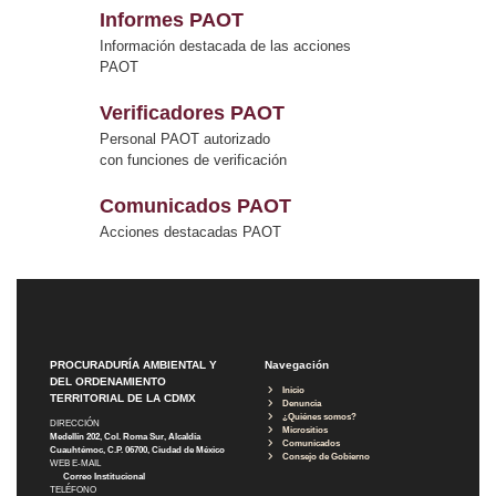
Informes PAOT
Información destacada de las acciones
PAOT
Verificadores PAOT
Personal PAOT autorizado
con funciones de verificación
Comunicados PAOT
Acciones destacadas PAOT
PROCURADURÍA AMBIENTAL Y
Navegación
DEL ORDENAMIENTO
Inicio
TERRITORIAL DE LA CDMX
Denuncia
¿Quiénes somos?
DIRECCIÓN
Micrositios
Medellín 202, Col. Roma Sur, Alcaldía
Comunicados
Cuauhtémoc, C.P. 06700, Ciudad de México
Consejo de Gobierno
WEB E-MAIL
Correo Institucional
TELÉFONO