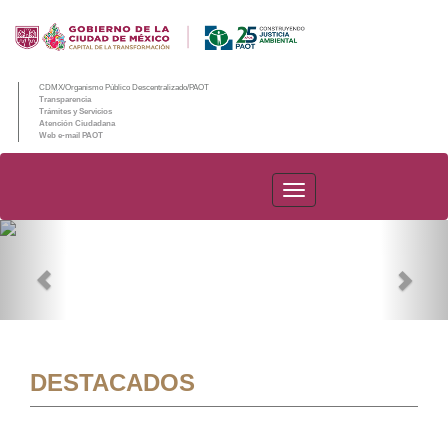
CDMX/Organismo Público Descentralizado/PAOT
Transparencia
Trámites y Servicios
Atención Ciudadana
Web e-mail PAOT
PAOT
Previous
Nex
DESTACADOS