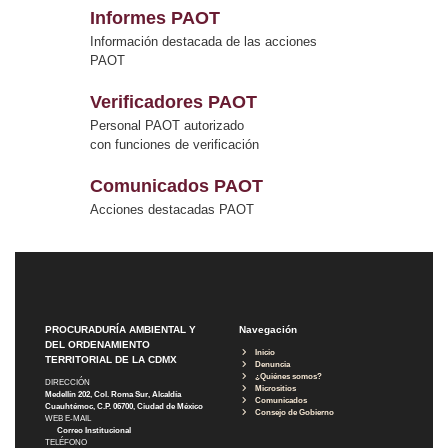
Informes PAOT
Información destacada de las acciones
PAOT
Verificadores PAOT
Personal PAOT autorizado
con funciones de verificación
Comunicados PAOT
Acciones destacadas PAOT
PROCURADURÍA AMBIENTAL Y
Navegación
DEL ORDENAMIENTO
Inicio
TERRITORIAL DE LA CDMX
Denuncia
¿Quiénes somos?
DIRECCIÓN
Micrositios
Medellín 202, Col. Roma Sur, Alcaldía
Comunicados
Cuauhtémoc, C.P. 06700, Ciudad de México
Consejo de Gobierno
WEB E-MAIL
Correo Institucional
TELÉFONO