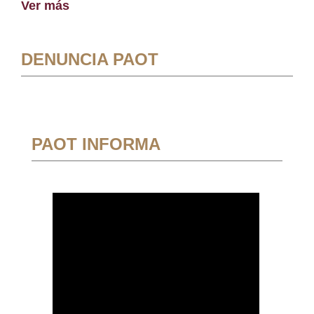
Ver más
DENUNCIA PAOT
PAOT INFORMA