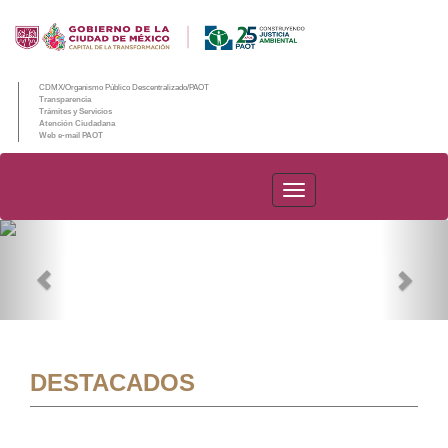
CDMX/Organismo Público Descentralizado/PAOT
Transparencia
Trámites y Servicios
Atención Ciudadana
Web e-mail PAOT
PAOT
Previous
Nex
DESTACADOS