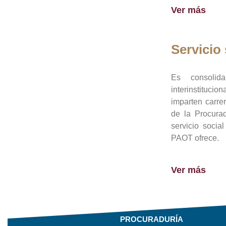
Ver más
Servicio 
Es consolid
interinstituci
imparten carre
de la Procura
servicio socia
PAOT ofrece.
Ver más
PROCURADURÍA