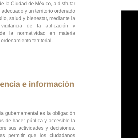
de la Ciudad de México, a disfrutar
 adecuado y un territorio ordenado
llo, salud y bienestar, mediante la
vigilancia de la aplicación y
 de la normatividad en materia
 ordenamiento territorial.
encia e información
ia gubernamental es la obligación
os de hacer pública y accesible la
bre sus actividades y decisiones.
es permitir que los ciudadanos