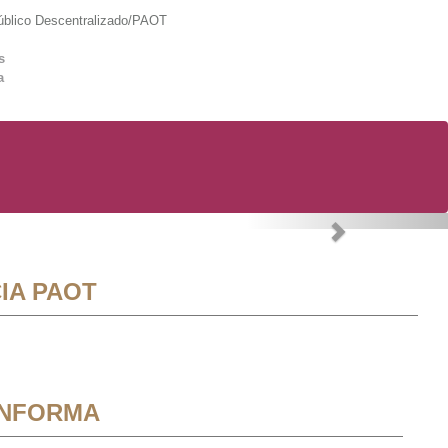
lico Descentralizado/PAOT
s
a
Next
IA PAOT
INFORMA