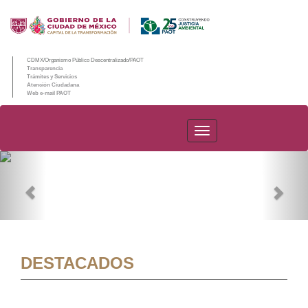
CDMX/Organismo Público Descentralizado/PAOT
Transparencia
Trámites y Servicios
Atención Ciudadana
Web e-mail PAOT
PAOT
Previous
Nex
DESTACADOS