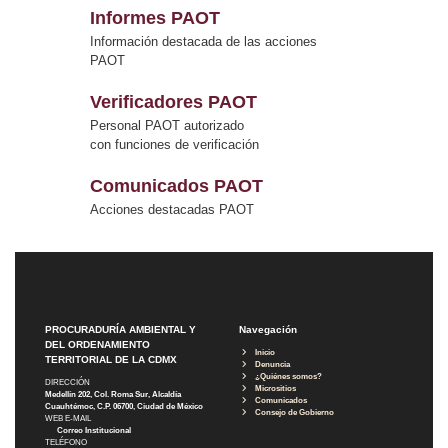
Informes PAOT
Información destacada de las acciones
PAOT
Verificadores PAOT
Personal PAOT autorizado
con funciones de verificación
Comunicados PAOT
Acciones destacadas PAOT
PROCURADURÍA AMBIENTAL Y
Navegación
DEL ORDENAMIENTO
Inicio
TERRITORIAL DE LA CDMX
Denuncia
¿Quiénes somos?
DIRECCIÓN
Micrositios
Medellín 202, Col. Roma Sur, Alcaldía
Comunicados
Cuauhtémoc, C.P. 06700, Ciudad de México
Consejo de Gobierno
WEB E-MAIL
Correo Institucional
TELÉFONO