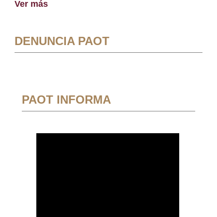
Ver más
DENUNCIA PAOT
PAOT INFORMA