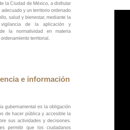
de la Ciudad de México, a disfrutar
 adecuado y un territorio ordenado
llo, salud y bienestar, mediante la
vigilancia de la aplicación y
 de la normatividad en materia
 ordenamiento territorial.
encia e información
ia gubernamental es la obligación
os de hacer pública y accesible la
bre sus actividades y decisiones.
es permitir que los ciudadanos