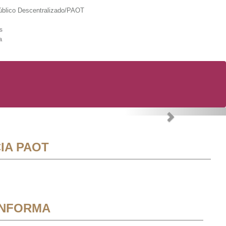
lico Descentralizado/PAOT
s
a
Next
IA PAOT
INFORMA