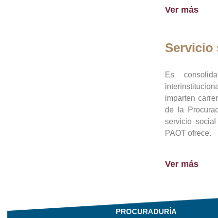
Ver más
Servicio 
Es consolid
interinstituci
imparten carre
de la Procura
servicio socia
PAOT ofrece.
Ver más
PROCURADURÍA