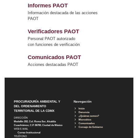
Informes PAOT
Información destacada de las acciones
PAOT
Verificadores PAOT
Personal PAOT autorizado
con funciones de verificación
Comunicados PAOT
Acciones destacadas PAOT
PROCURADURÍA AMBIENTAL Y
Navegación
DEL ORDENAMIENTO
Inicio
TERRITORIAL DE LA CDMX
Denuncia
¿Quiénes somos?
DIRECCIÓN
Micrositios
Medellín 202, Col. Roma Sur, Alcaldía
Comunicados
Cuauhtémoc, C.P. 06700, Ciudad de México
Consejo de Gobierno
WEB E-MAIL
Correo Institucional
TELÉFONO