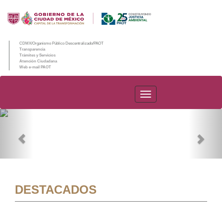
CDMX/Organismo Público Descentralizado/PAOT
Transparencia
Trámites y Servicios
Atención Ciudadana
Web e-mail PAOT
PAOT
Previous
Nex
DESTACADOS