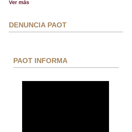
Ver más
DENUNCIA PAOT
PAOT INFORMA