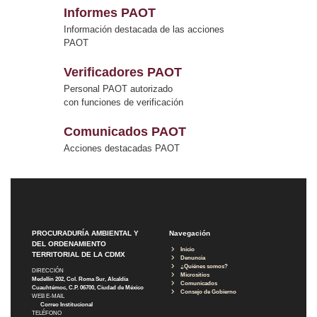
Informes PAOT
Información destacada de las acciones
PAOT
Verificadores PAOT
Personal PAOT autorizado
con funciones de verificación
Comunicados PAOT
Acciones destacadas PAOT
PROCURADURÍA AMBIENTAL Y
Navegación
DEL ORDENAMIENTO
Inicio
TERRITORIAL DE LA CDMX
Denuncia
¿Quiénes somos?
DIRECCIÓN
Micrositios
Medellín 202, Col. Roma Sur, Alcaldía
Comunicados
Cuauhtémoc, C.P. 06700, Ciudad de México
Consejo de Gobierno
WEB E-MAIL
Correo Institucional
TELÉFONO