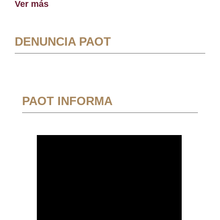
Ver más
DENUNCIA PAOT
PAOT INFORMA