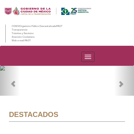
CDMX/Organismo Público Descentralizado/PAOT
Transparencia
Trámites y Servicios
Atención Ciudadana
Web e-mail PAOT
PAOT
Previous
Nex
DESTACADOS