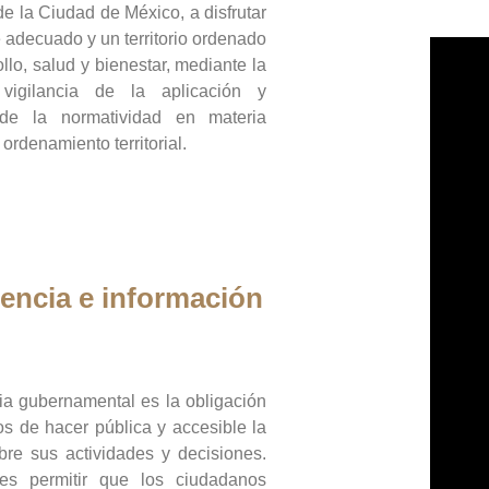
de la Ciudad de México, a disfrutar
 adecuado y un territorio ordenado
llo, salud y bienestar, mediante la
vigilancia de la aplicación y
 de la normatividad en materia
 ordenamiento territorial.
encia e información
ia gubernamental es la obligación
os de hacer pública y accesible la
bre sus actividades y decisiones.
es permitir que los ciudadanos