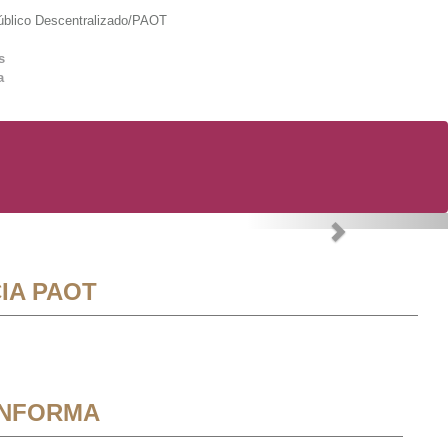
lico Descentralizado/PAOT
s
a
Next
IA PAOT
INFORMA