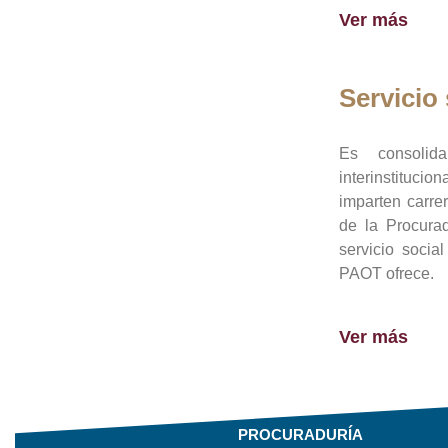
Ver más
Servicio 
Es consolid
interinstituci
imparten carre
de la Procura
servicio socia
PAOT ofrece.
Ver más
PROCURADURÍA