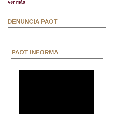
Ver más
DENUNCIA PAOT
PAOT INFORMA