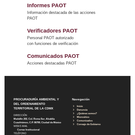
Informes PAOT
Información destacada de las acciones
PAOT
Verificadores PAOT
Personal PAOT autorizado
con funciones de verificación
Comunicados PAOT
Acciones destacadas PAOT
PROCURADURÍA AMBIENTAL Y
Navegación
DEL ORDENAMIENTO
Inicio
TERRITORIAL DE LA CDMX
Denuncia
¿Quiénes somos?
DIRECCIÓN
Micrositios
Medellín 202, Col. Roma Sur, Alcaldía
Comunicados
Cuauhtémoc, C.P. 06700, Ciudad de México
Consejo de Gobierno
WEB E-MAIL
Correo Institucional
TELÉFONO