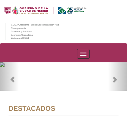
CDMX/Organismo Público Descentralizado/PAOT
Transparencia
Trámites y Servicios
Atención Ciudadana
Web e-mail PAOT
PAOT
Previous
Nex
DESTACADOS